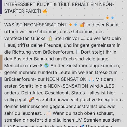
INTERESSIERT KLICKT & TEILT, ERHÄLT EIN NEON-
STARTER PAKET!
__________________________________________________
WAS IST NEON-SENSATION?
In dieser Nacht
öffnen wir ein Geheimnis, dass Geheimnis, des
versteckten Glücks.
Stell dir vor .... du verlässt dein
Haus, triffst deine Freunde, und ihr geht gemeinsam in
die Richtung vom Brückenforum.
Dort steigt ihr in
den Bus oder Bahn und um Euch sind viele junge
Menschen in weiß
An der Zielstation angekommen,
gehen mehrere hunderte Leute im weißen Dress zum
Brückenforum- zur NEON-SENSATION!
Mit dem
ersten Schritt in die NEON-SENSATION wird ALLES
anders. Dein Alter, Geschlecht, Status - alles ist hier
völlig egal!
Es zählt nur wie viel positive Energie du
deinen Mitmenschen gegenüber ausstrahlst und wie
sehr du leuchtest. .
Wenn du nach oben schaust,
strahlen dir sofort die bläulichen UV-Strahlen aus dem
UV-Sonnensystem in deine Augen.
Über deinen