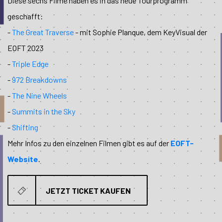
Diese sechs Filme haben es in das neue Tourprogramm
geschafft:
-
The Great Traverse
- mit Sophie Planque, dem KeyVisual der
EOFT 2023
-
Triple Edge
-
972 Breakdowns
-
The Nine Wheels
-
Summits in the Sky
-
Shifting
Mehr Infos zu den einzelnen Filmen gibt es auf der
EOFT-
Website
.
JETZT TICKET KAUFEN