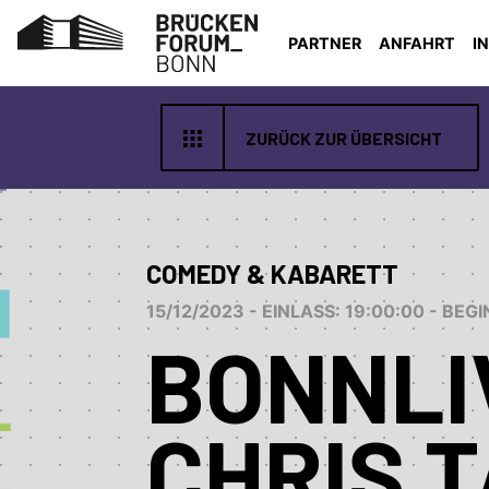
PARTNER
ANFAHRT
I
ZURÜCK ZUR ÜBERSICHT
COMEDY & KABARETT
15/12/2023 - EINLASS: 19:00:00 - BEG
BONNLI
CHRIS T