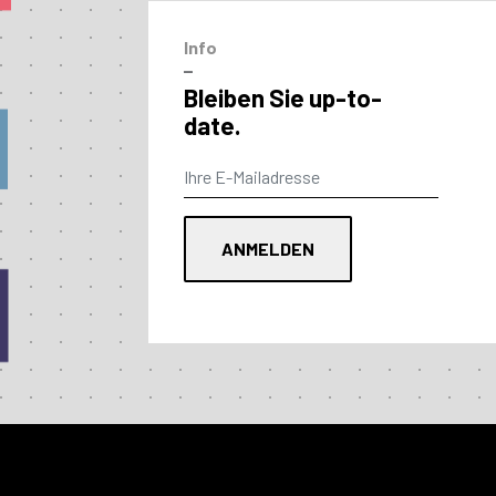
Info
–
Bleiben Sie up-to-
date.