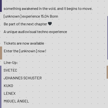
something awakened in the void, and it begins to move.
[unknown] experience 15.04 Bonn
Be part of the next chapter
A unique audiovisual techno experience
Tickets are now available
Enter the [unknown] now!
Line-Up:
SVETEC
JOHANNES SCHUSTER
KUKO
LENEX
MIGUEL ÁNGEL