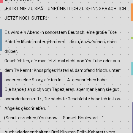
„ES IST NIE ZU SPÄT, UNPÜNKTLICH ZU SEIN“. SPRACHLICH
JETZT NOCH GUTER!
Es wird ein Abend in sonorstem Deutsch, eine große Tüte
Pointen lässig runtergebrummt - dazu, dazwischen, oben
drüber:
Geschichten, die man jetzt mal nicht von YouTube oder aus
dem TV kennt. Knuspriges Material, dampfend frisch, unter
anderem eine Story, die ich in L. A. geschrieben habe.
Die handelt an sich vom Tapezieren, aber man kann sie gut
anmoderieren mit: „Die nächste Geschichte habe ich in Los
Angeles geschrieben,
(Schulterzucken) You know ... Sunset Boulevard ...“
Auch wieder enthalten: Drei Minuten Polit-Kabarett vom