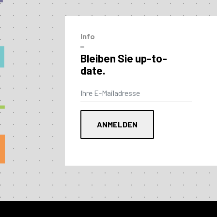
Info
–
Bleiben Sie up-to-
date.