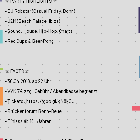
☆ PARTY HIGHLIGHTS ☆
- DJ Robstar (Casual Friday, Bonn)
- J2M (Beach Palace, Ibiza)
- Sound: House, Hip-Hop, Charts
- Red Cups & Beer Pong
__________________________
____
☆ FACTS ☆
- 30.04.2018, ab 22 Uhr
- VVK 7€ zzgl. Gebühr / Abendkasse begrenzt
- Tickets: https://goo.gl/kN8kCU
- Brückenforum Bonn-Beuel
- Einlass ab 18+ Jahren