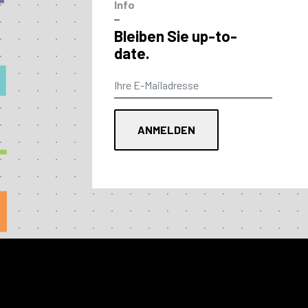
Info
–
Bleiben Sie up-to-
date.