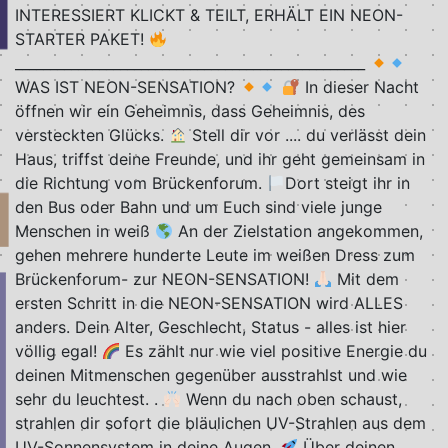
INTERESSIERT KLICKT & TEILT, ERHÄLT EIN NEON-
STARTER PAKET!
__________________________________________________
WAS IST NEON-SENSATION?
In dieser Nacht
öffnen wir ein Geheimnis, dass Geheimnis, des
versteckten Glücks.
Stell dir vor .... du verlässt dein
Haus, triffst deine Freunde, und ihr geht gemeinsam in
die Richtung vom Brückenforum.
Dort steigt ihr in
den Bus oder Bahn und um Euch sind viele junge
Menschen in weiß
An der Zielstation angekommen,
gehen mehrere hunderte Leute im weißen Dress zum
Brückenforum- zur NEON-SENSATION!
Mit dem
ersten Schritt in die NEON-SENSATION wird ALLES
anders. Dein Alter, Geschlecht, Status - alles ist hier
völlig egal!
Es zählt nur wie viel positive Energie du
deinen Mitmenschen gegenüber ausstrahlst und wie
sehr du leuchtest. .
Wenn du nach oben schaust,
strahlen dir sofort die bläulichen UV-Strahlen aus dem
UV-Sonnensystem in deine Augen.
Über deinen