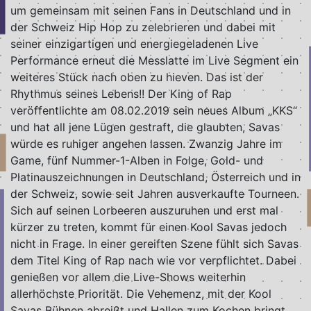
um gemeinsam mit seinen Fans in Deutschland und in
der Schweiz Hip Hop zu zelebrieren und dabei mit
seiner einzigartigen und energiegeladenen Live
Performance erneut die Messlatte im Live Segment ein
weiteres Stück nach oben zu hieven. Das ist der
Rhythmus seines Lebens!! Der King of Rap
veröffentlichte am 08.02.2019 sein neues Album „KKS“
und hat all jene Lügen gestraft, die glaubten, Savas
würde es ruhiger angehen lassen. Zwanzig Jahre im
Game, fünf Nummer-1-Alben in Folge, Gold- und
Platinauszeichnungen in Deutschland, Österreich und in
der Schweiz, sowie seit Jahren ausverkaufte Tourneen.
Sich auf seinen Lorbeeren auszuruhen und erst mal
kürzer zu treten, kommt für einen Kool Savas jedoch
nicht in Frage. In einer gereiften Szene fühlt sich Savas
dem Titel King of Rap nach wie vor verpflichtet. Dabei
genießen vor allem die Live-Shows weiterhin
allerhöchste Priorität. Die Vehemenz, mit der Kool
Savas Bühnen abreißt und Hallen zum Kochen bringt,