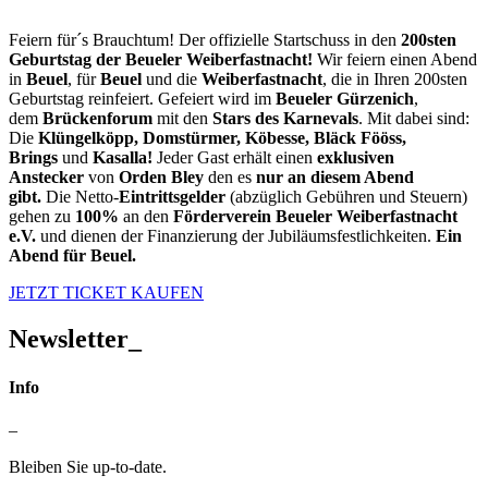
Feiern für´s Brauchtum! Der offizielle Startschuss in den
200sten
Geburtstag der Beueler Weiberfastnacht!
Wir feiern einen Abend
in
Beuel
, für
Beuel
und die
Weiberfastnacht
, die in Ihren 200sten
Geburtstag reinfeiert. Gefeiert wird im
Beueler Gürzenich
,
dem
Brückenforum
mit den
Stars des Karnevals
. Mit dabei sind:
Die
Klüngelköpp, Domstürmer, Köbesse, Bläck Fööss,
Brings
und
Kasalla!
Jeder Gast erhält einen
exklusiven
Anstecker
von
Orden Bley
den es
nur an diesem Abend
gibt.
Die Netto-
Eintrittsgelder
(abzüglich Gebühren und Steuern)
gehen zu
100%
an den
Förderverein Beueler Weiberfastnacht
e.V.
und dienen der Finanzierung der Jubiläumsfestlichkeiten.
Ein
Abend für Beuel.
JETZT TICKET KAUFEN
Newsletter_
Info
–
Bleiben Sie up-to-date.