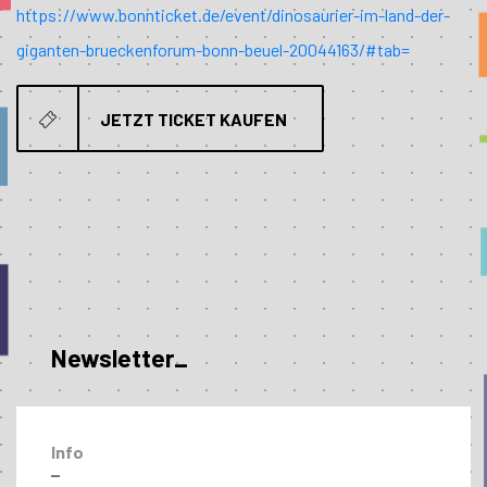
https://www.bonnticket.de/event/dinosaurier-im-land-der-
giganten-brueckenforum-bonn-beuel-20044163/#tab=
JETZT TICKET KAUFEN
Newsletter_
Info
–