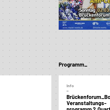
Programm_
Info
–
Brückenforum_B
Veranstaltungs­
programm 2.Quart