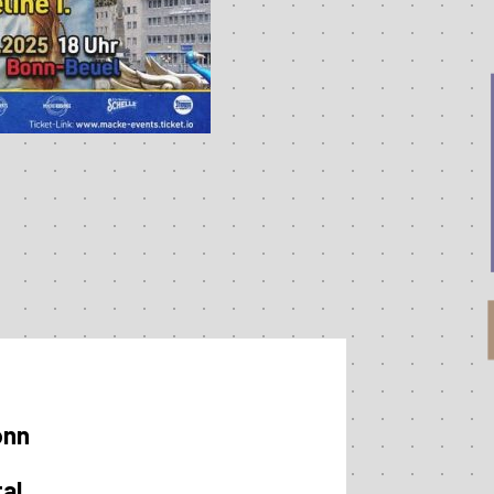
onn
al