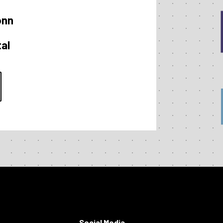
onn
al
Social Media