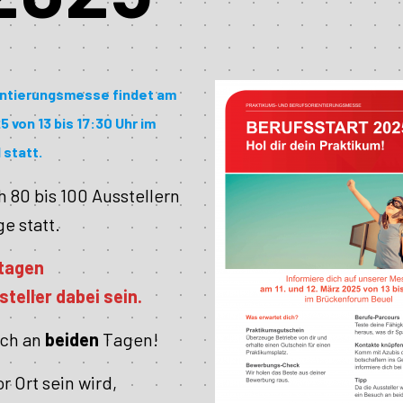
entierungsmesse findet
am
5 von 13 bis 17:30 Uhr
im
statt.
h 80 bis 100 Ausstellern
ge statt.
tagen
teller dabei sein.
uch an
beiden
Tagen!
 Ort sein wird,