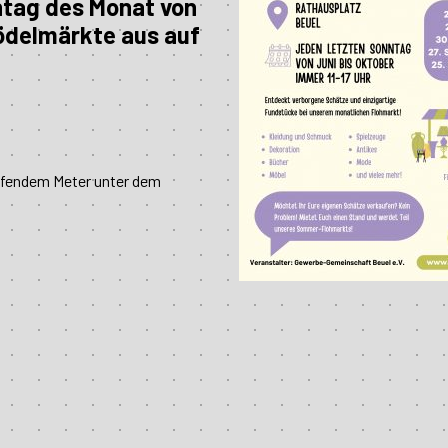
ntag des Monat von
rödelmärkte aus auf
aufendem Meter unter dem