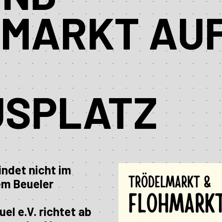
ARKT AUF 
SPLATZ
indet nicht im
em Beueler
l e.V. richtet ab