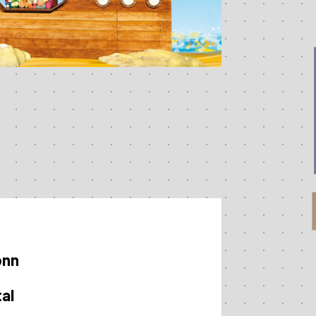
onn
al